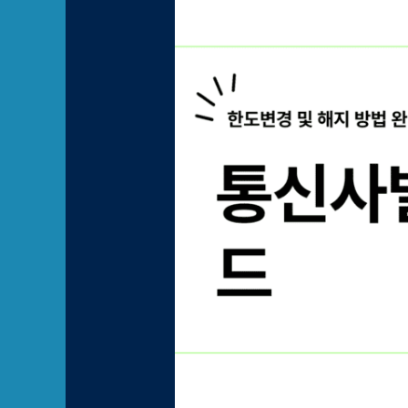
통신사별
한도변경:
소액결제
관리와
해지
방법
7가지
완벽
정리