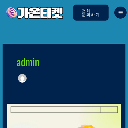
콘텐츠로
건너뛰기
전화
문의하기
admin
카드깡
–
2024년